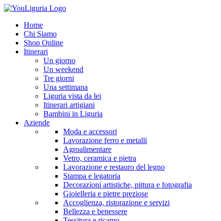
Home
Chi Siamo
Shop Online
Itinerari
Un giorno
Un weekend
Tre giorni
Una settimana
Liguria vista da lei
Itinerari artigiani
Bambini in Liguria
Aziende
Moda e accessori
Lavorazione ferro e metalli
Agroalimentare
Vetro, ceramica e pietra
Lavorazione e restauro del legno
Stampa e legatoria
Decorazioni artistiche, pittura e fotografia
Gioielleria e pietre preziose
Accoglienza, ristorazione e servizi
Bellezza e benessere
Tessitura e ricamo