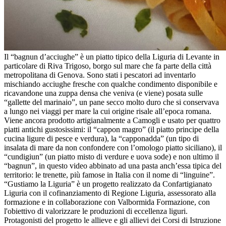
Il “bagnun d’acciughe” è un piatto tipico della Liguria di Levante in
particolare di Riva Trigoso, borgo sul mare che fa parte della città
metropolitana di Genova. Sono stati i pescatori ad inventarlo
mischiando acciughe fresche con qualche condimento disponibile e
ricavandone una zuppa densa che veniva (e viene) posata sulle
“gallette del marinaio”, un pane secco molto duro che si conservava
a lungo nei viaggi per mare la cui origine risale all’epoca romana.
Viene ancora prodotto artigianalmente a Camogli e usato per quattro
piatti antichi gustosissimi: il “cappon magro” (il piatto principe della
cucina ligure di pesce e verdura), la “capponadda” (un tipo di
insalata di mare da non confondere con l’omologo piatto siciliano), il
“cundigiun” (un piatto misto di verdure e uova sode) e non ultimo il
“bagnun”, in questo video abbinato ad una pasta anch’essa tipica del
territorio: le trenette, più famose in Italia con il nome di “linguine”.
“Gustiamo la Liguria” è un progetto realizzato da Confartigianato
Liguria con il cofinanziamento di Regione Liguria, assessorato alla
formazione e in collaborazione con Valbormida Formazione, con
l'obiettivo di valorizzare le produzioni di eccellenza liguri.
Protagonisti del progetto le allieve e gli allievi dei Corsi di Istruzione