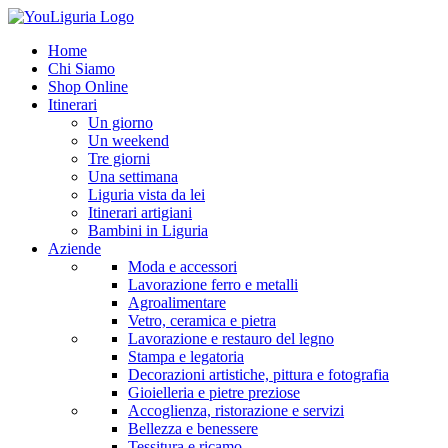
Home
Chi Siamo
Shop Online
Itinerari
Un giorno
Un weekend
Tre giorni
Una settimana
Liguria vista da lei
Itinerari artigiani
Bambini in Liguria
Aziende
Moda e accessori
Lavorazione ferro e metalli
Agroalimentare
Vetro, ceramica e pietra
Lavorazione e restauro del legno
Stampa e legatoria
Decorazioni artistiche, pittura e fotografia
Gioielleria e pietre preziose
Accoglienza, ristorazione e servizi
Bellezza e benessere
Tessitura e ricamo