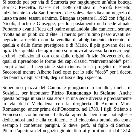
Si scende poi per via di Scurreria per raggiungere un’altra bottega
storica:
Pescetto
. Nasce nel 1899 dall’idea di Nicolò Pescetto,
inizialmente in via San Lorenzo, che voleva dar vita a un negozio di
lusso tra sete, tessuti e intimo. Bisogna aspettare il 1922 con i figli di
Nicolò, Lucho e Giuseppe, per lo spostamento nella sede attuale.
Portarono avanti l’idea del padre ampliandola alla camiceria sempre
rivolta ad un pubblico d’élite. Il merito per l’ultimo passo avanti del
negozio, arricchito con la vendita di abbigliamento ricercato, di
qualità e dalle firme prestigiose è di Mario, il più giovane dei sei
figli. Una qualità che ogni anno si rinnova attraverso la ricerca negli
archivi, collezionati con cura dalle origini (inizio Novecento), dai
quali si riprendono le forme dei capi classici “reinventandole” per i
tempi attuali. Il negozio è stato rinnovato su progetto di Fausto
Saccorotti mentre Alberto Issel optò per lo stile “decò” per i decori
dei banchi, degli scaffali, degli infissi e degli specchi.
Superiamo piazza del Campo e giungiamo in un’altra, quella di
Soziglia, per incontrare
Pietro Romanengo fu Stefano
. Anche
questa bottega inizia la sua storia in una sede diversa e precisamente
in via della Maddalena con la drogheria di Antonio Maria
Romanengo, ancor prima dell’Ottocento, nel 1780. I figli, Stefano e
Francesco, continuarono l’attività aprendo ben due botteghe e
dedicandosi anche alla confetteria e al cioccolato prendendo come
esempio i confettieri parigini. Si deve, però, al figlio di Stefano,
Pietro l’apertura del negozio giunto fino ai giorni nostri dal 1814.