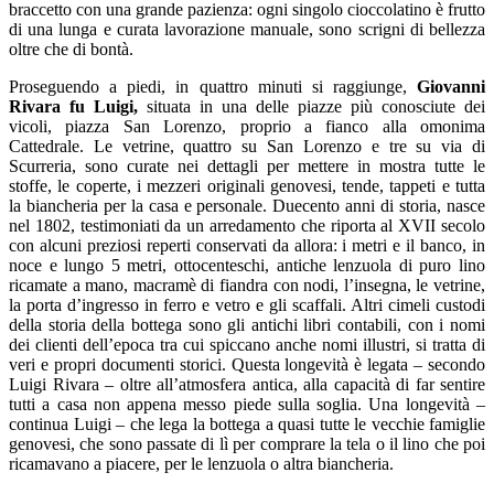
braccetto con una grande pazienza: ogni singolo cioccolatino è frutto
di una lunga e curata lavorazione manuale, sono scrigni di bellezza
oltre che di bontà.
Proseguendo a piedi, in quattro minuti si raggiunge,
Giovanni
Rivara fu Luigi,
situata in una delle piazze più conosciute dei
vicoli, piazza San Lorenzo, proprio a fianco alla omonima
Cattedrale. Le vetrine, quattro su San Lorenzo e tre su via di
Scurreria, sono curate nei dettagli per mettere in mostra tutte le
stoffe, le coperte, i mezzeri originali genovesi, tende, tappeti e tutta
la biancheria per la casa e personale. Duecento anni di storia, nasce
nel 1802, testimoniati da un arredamento che riporta al XVII secolo
con alcuni preziosi reperti conservati da allora: i metri e il banco, in
noce e lungo 5 metri, ottocenteschi, antiche lenzuola di puro lino
ricamate a mano, macramè di fiandra con nodi, l’insegna, le vetrine,
la porta d’ingresso in ferro e vetro e gli scaffali. Altri cimeli custodi
della storia della bottega sono gli antichi libri contabili, con i nomi
dei clienti dell’epoca tra cui spiccano anche nomi illustri, si tratta di
veri e propri documenti storici. Questa longevità è legata – secondo
Luigi Rivara – oltre all’atmosfera antica, alla capacità di far sentire
tutti a casa non appena messo piede sulla soglia. Una longevità –
continua Luigi – che lega la bottega a quasi tutte le vecchie famiglie
genovesi, che sono passate di lì per comprare la tela o il lino che poi
ricamavano a piacere, per le lenzuola o altra biancheria.