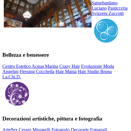
Sansebastiano
Luciano
Pasticceria
Svizzera
Zuccotti
Bellezza e benessere
Centro Estetico Acqua Marina
Crazy Hair
Evoluzione Moda
Angelini
Flessing Cocchella
Hair Mania
Hair Studio Bruna
La.Chi.D.
Decorazioni artistiche, pittura e fotografia
Arteflex
Cesare Missarelli Fotografo
Decorarte
Fotografi