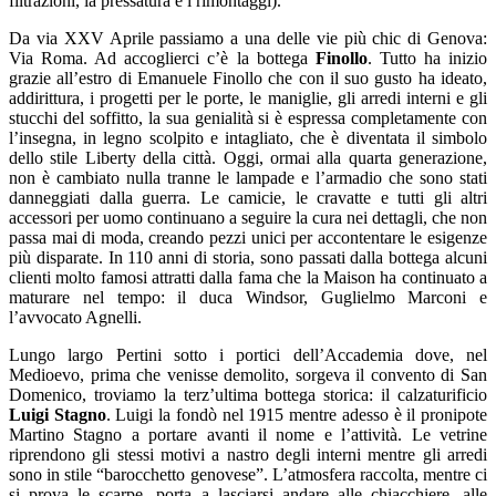
filtrazioni, la pressatura e i rimontaggi).
Da via XXV Aprile passiamo a una delle vie più chic di Genova:
Via Roma. Ad accoglierci c’è la bottega
Finollo
. Tutto ha inizio
grazie all’estro di Emanuele Finollo che con il suo gusto ha ideato,
addirittura, i progetti per le porte, le maniglie, gli arredi interni e gli
stucchi del soffitto, la sua genialità si è espressa completamente con
l’insegna, in legno scolpito e intagliato, che è diventata il simbolo
dello stile Liberty della città. Oggi, ormai alla quarta generazione,
non è cambiato nulla tranne le lampade e l’armadio che sono stati
danneggiati dalla guerra. Le camicie, le cravatte e tutti gli altri
accessori per uomo continuano a seguire la cura nei dettagli, che non
passa mai di moda, creando pezzi unici per accontentare le esigenze
più disparate. In 110 anni di storia, sono passati dalla bottega alcuni
clienti molto famosi attratti dalla fama che la Maison ha continuato a
maturare nel tempo: il duca Windsor, Guglielmo Marconi e
l’avvocato Agnelli.
Lungo largo Pertini sotto i portici dell’Accademia dove, nel
Medioevo, prima che venisse demolito, sorgeva il convento di San
Domenico, troviamo la terz’ultima bottega storica: il calzaturificio
Luigi Stagno
. Luigi la fondò nel 1915 mentre adesso è il pronipote
Martino Stagno a portare avanti il nome e l’attività. Le vetrine
riprendono gli stessi motivi a nastro degli interni mentre gli arredi
sono in stile “barocchetto genovese”. L’atmosfera raccolta, mentre ci
si prova le scarpe, porta a lasciarsi andare alle chiacchiere, alle