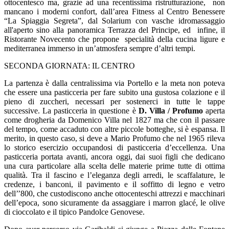
ottocentesco ma, grazie ad una recentissima ristrutturazione, non
mancano i moderni confort, dall’area Fitness al Centro Benessere
“La Spiaggia Segreta”, dal Solarium con vasche idromassaggio
all'aperto sino alla panoramica Terrazza del Principe, ed infine, il
Ristorante Novecento che propone specialità della cucina ligure e
mediterranea immerso in un’atmosfera sempre d’altri tempi.
SECONDA GIORNATA: IL CENTRO
La partenza è dalla centralissima via Portello e la meta non poteva
che essere una pasticceria per fare subito una gustosa colazione e il
pieno di zuccheri, necessari per sostenerci in tutte le tappe
successive. La pasticceria in questione è
D. Villa / Profumo
aperta
come drogheria da Domenico Villa nel 1827 ma che con il passare
del tempo, come accaduto con altre piccole botteghe, si è espansa. Il
merito, in questo caso, si deve a Mario Profumo che nel 1965 rileva
lo storico esercizio occupandosi di pasticceria d’eccellenza. Una
pasticceria portata avanti, ancora oggi, dai suoi figli che dedicano
una cura particolare alla scelta delle materie prime tutte di ottima
qualità. Tra il fascino e l’eleganza degli arredi, le scaffalature, le
credenze, i banconi, il pavimento e il soffitto di legno e vetro
dell’’800, che custodiscono anche ottocenteschi attrezzi e macchinari
dell’epoca, sono sicuramente da assaggiare i marron glacé, le olive
di cioccolato e il tipico Pandolce Genovese.