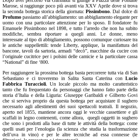
Dopo aver percorso via Garibaldi si giunge a Piazza delle Fontane
Marose, si raggiunge poco più avanti via XXV Aprile dove si trova
la seconda bottega storica della giornata:
Pissimbono
. Dal dolce di
Profumo
passiamo all’abbigliamento: un abbigliamento elegante per
uomo con una particolare attenzione per lo sposo. Il fondatore fu
Emanuele Pissimbono nel 1898, e tutto l’arredo che non ha subito
modifiche, sembra riportare a quegli anni. Le donne, meno
interessate al tipo di abbigliamento, possono comunque curiosare tra
le antiche suppellettili: tende Liberty, applique, la manifattura del
bancone, tavoli da sartoria, armadi “decò”, macchine da cucire con
l’originale cucitrice per i polsini delle camicie e la particolare cassa
“National” di fine ‘800.
Per raggiungere la prossima bottega basta percorrere tutta via di San
Sebastiano e ci troveremo in Salita Santa Caterina con
Lucio
Fabbrica Turaccioli
. Un locale piccolo ma molto caratteristico
tanto che fu frequentato da personaggi che hanno fatto parte della
storia d’Italia e della Liguria: Giuseppe Garibaldi e Gilberto Govi
che si serviva proprio da questa bottega per acquistare il sughero
necessario agli allestimenti dei suoi spettacoli teatrali. Il negozio,
aperto nel 1855, mantiene ancora oggi le vecchie cassettiere e gli
scaffali in legno contenenti, come allora, quegli oggetti in sughero
che sono i prodotti alla base di tutte le attività della bottega: come
quelli usati per l’enologia (la scienza che studia la trasformazione
dell’uva in vino) e per le altre tecniche ad essa connesse (le