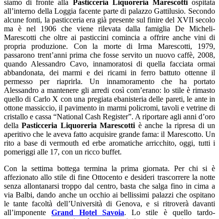
siamo di fronte alla
Pasticceria Liquoreria Marescotti
ospitata
all’interno della Loggia facente parte di palazzo Gattilusio. Secondo
alcune fonti, la pasticceria era già presente sul finire del XVII secolo
ma è nel 1906 che viene rilevata dalla famiglia De Micheli-
Marescotti che oltre ai pasticcini comincia a offrire anche vini di
propria produzione. Con la morte di Irma Marescotti, 1979,
passarono trent’anni prima che fosse servito un nuovo caffè, 2008,
quando Alessandro Cavo, innamoratosi di quella facciata ormai
abbandonata, dei marmi e dei ricami in ferro battuto ottenne il
permesso per riaprirla. Un innamoramento che ha portato
Alessandro a mantenere gli arredi così com’erano: lo stile è rimasto
quello di Carlo X con una pregiata ebanisteria delle pareti, le ante in
ottone massiccio, il pavimento in marmi policromi, tavoli e vetrine di
cristallo e cassa “National Cash Register”. A riportare agli anni d’oro
della
Pasticceria Liquoreria Marescotti
è anche la ripresa di un
aperitivo che le aveva fatto acquisire grande fama: il Marescotto. Un
rito a base di vermouth ed erbe aromatiche arricchito, oggi, tutti i
pomeriggi alle 17, con un ricco buffet.
Con la settima bottega termina la prima giornata. Per chi si è
affezionato allo stile di fine Ottocento e desideri trascorrere la notte
senza allontanarsi troppo dal centro, basta che salga fino in cima a
via Balbi, dando anche un occhio ai bellissimi palazzi che ospitano
le tante facoltà dell’Università di Genova, e si ritroverà davanti
all’imponente
Grand Hotel Savoia
. Lo stile è quello tardo-