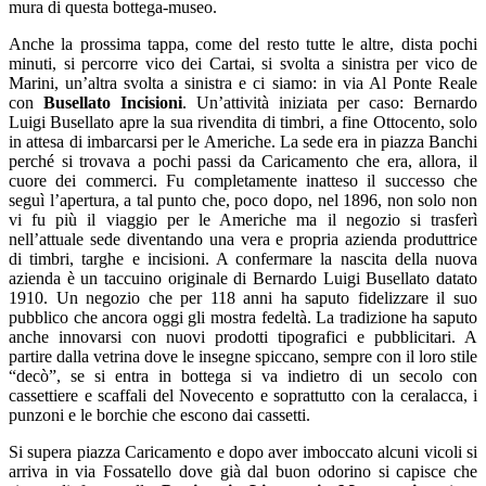
mura di questa bottega-museo.
Anche la prossima tappa, come del resto tutte le altre, dista pochi
minuti, si percorre vico dei Cartai, si svolta a sinistra per vico de
Marini, un’altra svolta a sinistra e ci siamo: in via Al Ponte Reale
con
Busellato Incisioni
. Un’attività iniziata per caso: Bernardo
Luigi Busellato apre la sua rivendita di timbri, a fine Ottocento, solo
in attesa di imbarcarsi per le Americhe. La sede era in piazza Banchi
perché si trovava a pochi passi da Caricamento che era, allora, il
cuore dei commerci. Fu completamente inatteso il successo che
seguì l’apertura, a tal punto che, poco dopo, nel 1896, non solo non
vi fu più il viaggio per le Americhe ma il negozio si trasferì
nell’attuale sede diventando una vera e propria azienda produttrice
di timbri, targhe e incisioni. A confermare la nascita della nuova
azienda è un taccuino originale di Bernardo Luigi Busellato datato
1910. Un negozio che per 118 anni ha saputo fidelizzare il suo
pubblico che ancora oggi gli mostra fedeltà. La tradizione ha saputo
anche innovarsi con nuovi prodotti tipografici e pubblicitari. A
partire dalla vetrina dove le insegne spiccano, sempre con il loro stile
“decò”, se si entra in bottega si va indietro di un secolo con
cassettiere e scaffali del Novecento e soprattutto con la ceralacca, i
punzoni e le borchie che escono dai cassetti.
Si supera piazza Caricamento e dopo aver imboccato alcuni vicoli si
arriva in via Fossatello dove già dal buon odorino si capisce che