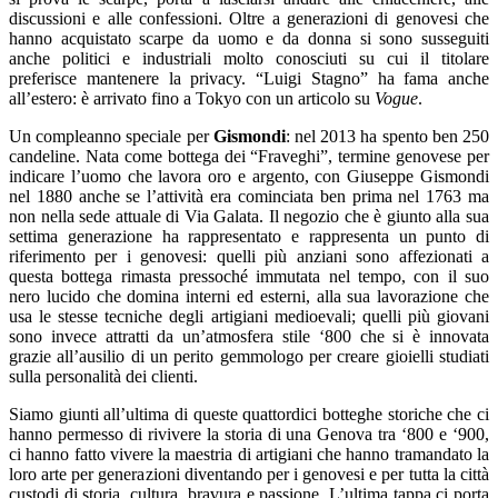
discussioni e alle confessioni. Oltre a generazioni di genovesi che
hanno acquistato scarpe da uomo e da donna si sono susseguiti
anche politici e industriali molto conosciuti su cui il titolare
preferisce mantenere la privacy. “Luigi Stagno” ha fama anche
all’estero: è arrivato fino a Tokyo con un articolo su
Vogue
.
Un compleanno speciale per
Gismondi
: nel 2013 ha spento ben 250
candeline. Nata come bottega dei “Fraveghi”, termine genovese per
indicare l’uomo che lavora oro e argento, con Giuseppe Gismondi
nel 1880 anche se l’attività era cominciata ben prima nel 1763 ma
non nella sede attuale di Via Galata. Il negozio che è giunto alla sua
settima generazione ha rappresentato e rappresenta un punto di
riferimento per i genovesi: quelli più anziani sono affezionati a
questa bottega rimasta pressoché immutata nel tempo, con il suo
nero lucido che domina interni ed esterni, alla sua lavorazione che
usa le stesse tecniche degli artigiani medioevali; quelli più giovani
sono invece attratti da un’atmosfera stile ‘800 che si è innovata
grazie all’ausilio di un perito gemmologo per creare gioielli studiati
sulla personalità dei clienti.
Siamo giunti all’ultima di queste quattordici botteghe storiche che ci
hanno permesso di rivivere la storia di una Genova tra ‘800 e ‘900,
ci hanno fatto vivere la maestria di artigiani che hanno tramandato la
loro arte per generazioni diventando per i genovesi e per tutta la città
custodi di storia, cultura, bravura e passione. L’ultima tappa ci porta