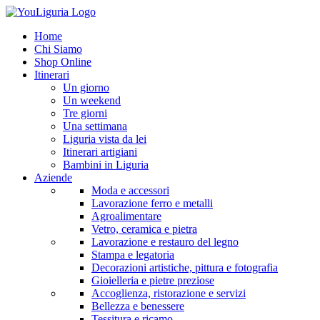
Home
Chi Siamo
Shop Online
Itinerari
Un giorno
Un weekend
Tre giorni
Una settimana
Liguria vista da lei
Itinerari artigiani
Bambini in Liguria
Aziende
Moda e accessori
Lavorazione ferro e metalli
Agroalimentare
Vetro, ceramica e pietra
Lavorazione e restauro del legno
Stampa e legatoria
Decorazioni artistiche, pittura e fotografia
Gioielleria e pietre preziose
Accoglienza, ristorazione e servizi
Bellezza e benessere
Tessitura e ricamo