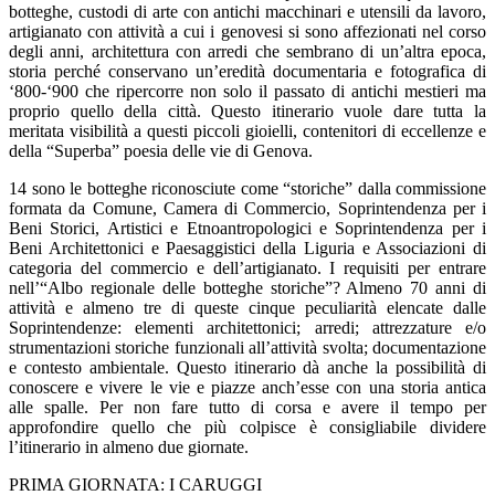
botteghe, custodi di arte con antichi macchinari e utensili da lavoro,
artigianato con attività a cui i genovesi si sono affezionati nel corso
degli anni, architettura con arredi che sembrano di un’altra epoca,
storia perché conservano un’eredità documentaria e fotografica di
‘800-‘900 che ripercorre non solo il passato di antichi mestieri ma
proprio quello della città. Questo itinerario vuole dare tutta la
meritata visibilità a questi piccoli gioielli, contenitori di eccellenze e
della “Superba” poesia delle vie di Genova.
14 sono le botteghe riconosciute come “storiche” dalla commissione
formata da Comune, Camera di Commercio, Soprintendenza per i
Beni Storici, Artistici e Etnoantropologici e Soprintendenza per i
Beni Architettonici e Paesaggistici della Liguria e Associazioni di
categoria del commercio e dell’artigianato. I requisiti per entrare
nell’“Albo regionale delle botteghe storiche”? Almeno 70 anni di
attività e almeno tre di queste cinque peculiarità elencate dalle
Soprintendenze: elementi architettonici; arredi; attrezzature e/o
strumentazioni storiche funzionali all’attività svolta; documentazione
e contesto ambientale. Questo itinerario dà anche la possibilità di
conoscere e vivere le vie e piazze anch’esse con una storia antica
alle spalle. Per non fare tutto di corsa e avere il tempo per
approfondire quello che più colpisce è consigliabile dividere
l’itinerario in almeno due giornate.
PRIMA GIORNATA: I CARUGGI