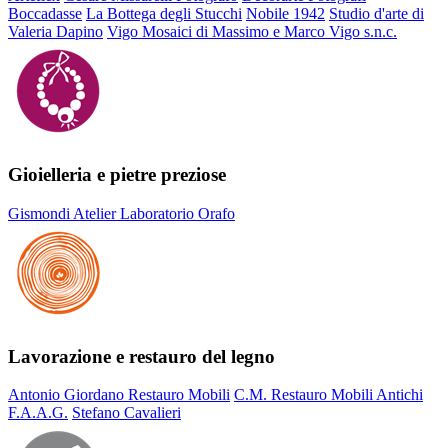
Boccadasse
La Bottega degli Stucchi
Nobile 1942
Studio d'arte di
Valeria Dapino
Vigo Mosaici di Massimo e Marco Vigo s.n.c.
Gioielleria e pietre preziose
Gismondi Atelier Laboratorio Orafo
Lavorazione e restauro del legno
Antonio Giordano Restauro Mobili
C.M. Restauro Mobili Antichi
F.A.A.G.
Stefano Cavalieri