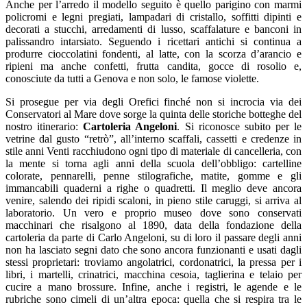
Anche per l’arredo il modello seguito è quello parigino con marmi
policromi e legni pregiati, lampadari di cristallo, soffitti dipinti e
decorati a stucchi, arredamenti di lusso, scaffalature e banconi in
palissandro intarsiato. Seguendo i ricettari antichi si continua a
produrre cioccolatini fondenti, al latte, con la scorza d’arancio e
ripieni ma anche confetti, frutta candita, gocce di rosolio e,
conosciute da tutti a Genova e non solo, le famose violette.
Si prosegue per via degli Orefici finché non si incrocia via dei
Conservatori al Mare dove sorge la quinta delle storiche botteghe del
nostro itinerario:
Cartoleria Angeloni
. Si riconosce subito per le
vetrine dal gusto “retrò”, all’interno scaffali, cassetti e credenze in
stile anni Venti racchiudono ogni tipo di materiale di cancelleria, con
la mente si torna agli anni della scuola dell’obbligo: cartelline
colorate, pennarelli, penne stilografiche, matite, gomme e gli
immancabili quaderni a righe o quadretti. Il meglio deve ancora
venire, salendo dei ripidi scaloni, in pieno stile caruggi, si arriva al
laboratorio. Un vero e proprio museo dove sono conservati
macchinari che risalgono al 1890, data della fondazione della
cartoleria da parte di Carlo Angeloni, su di loro il passare degli anni
non ha lasciato segni dato che sono ancora funzionanti e usati dagli
stessi proprietari: troviamo angolatrici, cordonatrici, la pressa per i
libri, i martelli, crinatrici, macchina cesoia, taglierina e telaio per
cucire a mano brossure. Infine, anche i registri, le agende e le
rubriche sono cimeli di un’altra epoca: quella che si respira tra le