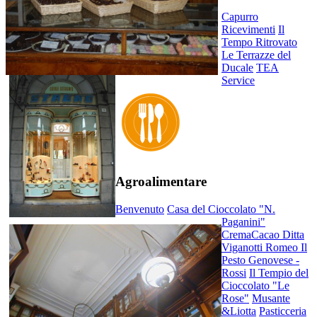
Capurro
Ricevimenti
Il
Tempo Ritrovato
Le Terrazze del
Ducale
TEA
Service
Agroalimentare
Benvenuto
Casa del Cioccolato "N.
Paganini"
CremaCacao
Ditta
Viganotti Romeo
Il
Pesto Genovese -
Rossi
Il Tempio del
Cioccolato "Le
Rose"
Musante
&Liotta
Pasticceria