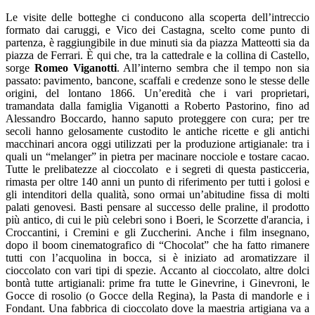
Le visite delle botteghe ci conducono alla scoperta dell’intreccio
formato dai caruggi, e Vico dei Castagna, scelto come punto di
partenza, è raggiungibile in due minuti sia da piazza Matteotti sia da
piazza de Ferrari. È qui che, tra la cattedrale e la collina di Castello,
sorge
Romeo Viganotti
. All’interno sembra che il tempo non sia
passato: pavimento, bancone, scaffali e credenze sono le stesse delle
origini, del lontano 1866. Un’eredità che i vari proprietari,
tramandata dalla famiglia Viganotti a Roberto Pastorino, fino ad
Alessandro Boccardo, hanno saputo proteggere con cura; per tre
secoli hanno gelosamente custodito le antiche ricette e gli antichi
macchinari ancora oggi utilizzati per la produzione artigianale: tra i
quali un “melanger” in pietra per macinare nocciole e tostare cacao.
Tutte le prelibatezze al cioccolato e i segreti di questa pasticceria,
rimasta per oltre 140 anni un punto di riferimento per tutti i golosi e
gli intenditori della qualità, sono ormai un’abitudine fissa di molti
palati genovesi. Basti pensare al successo delle praline, il prodotto
più antico, di cui le più celebri sono i Boeri, le Scorzette d'arancia, i
Croccantini, i Cremini e gli Zuccherini. Anche i film insegnano,
dopo il boom cinematografico di “Chocolat” che ha fatto rimanere
tutti con l’acquolina in bocca, si è iniziato ad aromatizzare il
cioccolato con vari tipi di spezie. Accanto al cioccolato, altre dolci
bontà tutte artigianali: prime fra tutte le Ginevrine, i Ginevroni, le
Gocce di rosolio (o Gocce della Regina), la Pasta di mandorle e i
Fondant. Una fabbrica di cioccolato dove la maestria artigiana va a