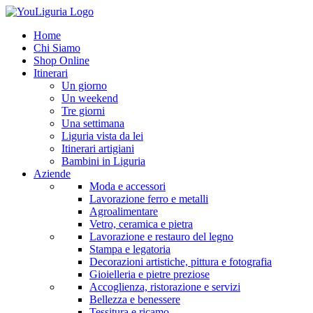
Home
Chi Siamo
Shop Online
Itinerari
Un giorno
Un weekend
Tre giorni
Una settimana
Liguria vista da lei
Itinerari artigiani
Bambini in Liguria
Aziende
Moda e accessori
Lavorazione ferro e metalli
Agroalimentare
Vetro, ceramica e pietra
Lavorazione e restauro del legno
Stampa e legatoria
Decorazioni artistiche, pittura e fotografia
Gioielleria e pietre preziose
Accoglienza, ristorazione e servizi
Bellezza e benessere
Tessitura e ricamo