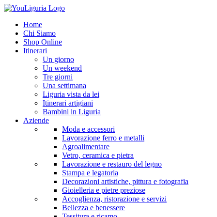
Home
Chi Siamo
Shop Online
Itinerari
Un giorno
Un weekend
Tre giorni
Una settimana
Liguria vista da lei
Itinerari artigiani
Bambini in Liguria
Aziende
Moda e accessori
Lavorazione ferro e metalli
Agroalimentare
Vetro, ceramica e pietra
Lavorazione e restauro del legno
Stampa e legatoria
Decorazioni artistiche, pittura e fotografia
Gioielleria e pietre preziose
Accoglienza, ristorazione e servizi
Bellezza e benessere
Tessitura e ricamo