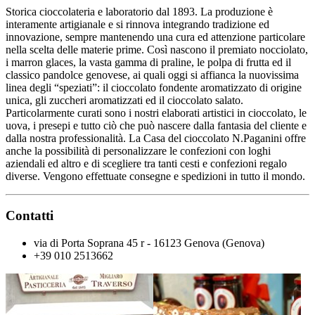
Storica cioccolateria e laboratorio dal 1893. La produzione è
interamente artigianale e si rinnova integrando tradizione ed
innovazione, sempre mantenendo una cura ed attenzione particolare
nella scelta delle materie prime. Così nascono il premiato nocciolato,
i marron glaces, la vasta gamma di praline, le polpa di frutta ed il
classico pandolce genovese, ai quali oggi si affianca la nuovissima
linea degli “speziati”: il cioccolato fondente aromatizzato di origine
unica, gli zuccheri aromatizzati ed il cioccolato salato.
Particolarmente curati sono i nostri elaborati artistici in cioccolato, le
uova, i presepi e tutto ciò che può nascere dalla fantasia del cliente e
dalla nostra professionalità. La Casa del cioccolato N.Paganini offre
anche la possibilità di personalizzare le confezioni con loghi
aziendali ed altro e di scegliere tra tanti cesti e confezioni regalo
diverse. Vengono effettuate consegne e spedizioni in tutto il mondo.
Contatti
via di Porta Soprana 45 r - 16123 Genova (Genova)
+39 010 2513662