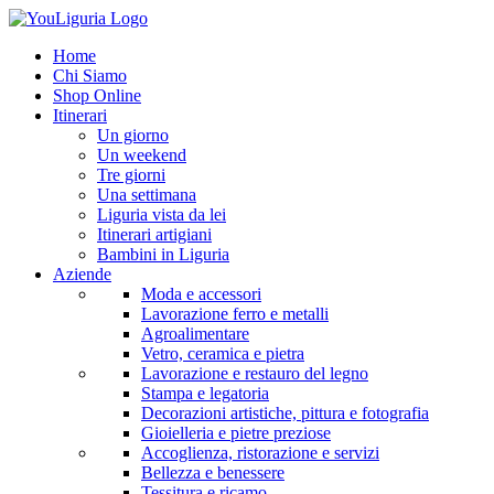
Home
Chi Siamo
Shop Online
Itinerari
Un giorno
Un weekend
Tre giorni
Una settimana
Liguria vista da lei
Itinerari artigiani
Bambini in Liguria
Aziende
Moda e accessori
Lavorazione ferro e metalli
Agroalimentare
Vetro, ceramica e pietra
Lavorazione e restauro del legno
Stampa e legatoria
Decorazioni artistiche, pittura e fotografia
Gioielleria e pietre preziose
Accoglienza, ristorazione e servizi
Bellezza e benessere
Tessitura e ricamo