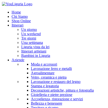
Home
Chi Siamo
Shop Online
Itinerari
Un giorno
Un weekend
Tre giorni
Una settimana
Liguria vista da lei
Itinerari artigiani
Bambini in Liguria
Aziende
Moda e accessori
Lavorazione ferro e metalli
Agroalimentare
Vetro, ceramica e pietra
Lavorazione e restauro del legno
Stampa e legatoria
Decorazioni artistiche, pittura e fotografia
Gioielleria e pietre preziose
Accoglienza, ristorazione e servizi
Bellezza e benessere
Tessitura e ricamo