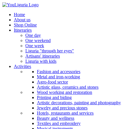
Home
About us
Shop Online
Itineraries
One day
One weekend
One week
Liguria "through her eyes"
Artisans' itineraries
Liguria with kids
Activities
Fashion and accessories
Metal and iron-working
Agro-food sector
Artistic glass, ceramics and stones
Wood working and restoration
Printing and biding
Artistic decorations, painting and photography
Jewelry and precious stones
Hotels, restaurants and services
Beauty and wellness
Textiles and embroidery
Musical instruments