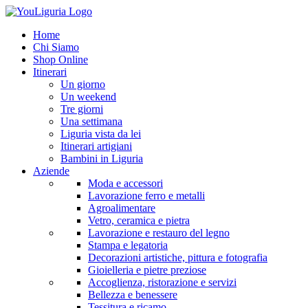
Home
Chi Siamo
Shop Online
Itinerari
Un giorno
Un weekend
Tre giorni
Una settimana
Liguria vista da lei
Itinerari artigiani
Bambini in Liguria
Aziende
Moda e accessori
Lavorazione ferro e metalli
Agroalimentare
Vetro, ceramica e pietra
Lavorazione e restauro del legno
Stampa e legatoria
Decorazioni artistiche, pittura e fotografia
Gioielleria e pietre preziose
Accoglienza, ristorazione e servizi
Bellezza e benessere
Tessitura e ricamo