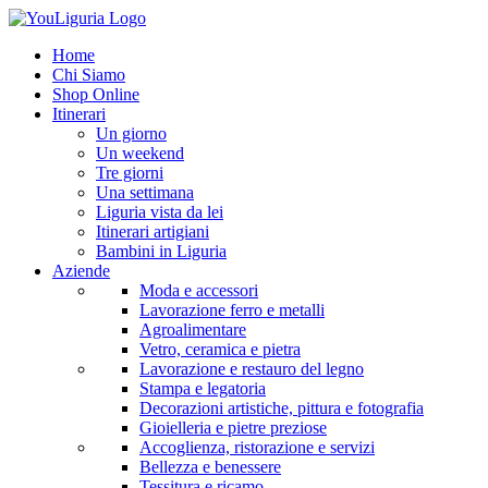
Home
Chi Siamo
Shop Online
Itinerari
Un giorno
Un weekend
Tre giorni
Una settimana
Liguria vista da lei
Itinerari artigiani
Bambini in Liguria
Aziende
Moda e accessori
Lavorazione ferro e metalli
Agroalimentare
Vetro, ceramica e pietra
Lavorazione e restauro del legno
Stampa e legatoria
Decorazioni artistiche, pittura e fotografia
Gioielleria e pietre preziose
Accoglienza, ristorazione e servizi
Bellezza e benessere
Tessitura e ricamo