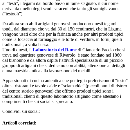
ai “testi”, i tegami dal bordo basso in rame stagnato, il cui nome
deriva da quello degli scudi saraceni che tanto gli somigliavano.
(“testooh”).
Da allora solo abili artigiani genovesi producono questi tegami
tondi, dal diametro che va dai 30 ai 150 centimetri, che in Liguria
vengono usati oltre che per la farinata anche per altri prodotti tipici
come la focaccia al formaggio e le torte di verdura, in forni, quelli
tradizionali, a volta bassa.
Uno di questi, il
Laboratorio del Rame
di Giancarlo Faccio che si
trova nel quartiere genovese di Rivarolo, è stato fondato nel 1860
dal bisnonno e da allora ospita l’attività specializzata di un piccolo
gruppo di artigiani che si dedicano con abilità, attenzione ai dettagli
e una maestria antica alla lavorazione dei metalli.
Appassionati di cucina autentica che per teglia preferiscono il “testo”
oltre a ristoranti e tavole calde e “sciamadde” (piccoli punti di ristoro
del centro storico genovese) che offrono prodotti tipici sono i
tradizionali clienti di questo laboratorio artigiano come attestano i
complimenti che sui social si sprecano.
Condividi sui social:
Articoli correlati: