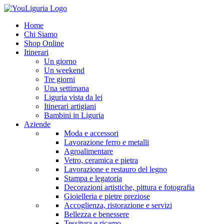
Home
Chi Siamo
Shop Online
Itinerari
Un giorno
Un weekend
Tre giorni
Una settimana
Liguria vista da lei
Itinerari artigiani
Bambini in Liguria
Aziende
Moda e accessori
Lavorazione ferro e metalli
Agroalimentare
Vetro, ceramica e pietra
Lavorazione e restauro del legno
Stampa e legatoria
Decorazioni artistiche, pittura e fotografia
Gioielleria e pietre preziose
Accoglienza, ristorazione e servizi
Bellezza e benessere
Tessitura e ricamo