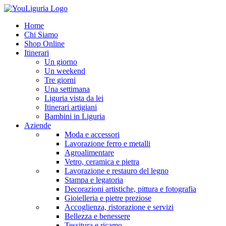
Home
Chi Siamo
Shop Online
Itinerari
Un giorno
Un weekend
Tre giorni
Una settimana
Liguria vista da lei
Itinerari artigiani
Bambini in Liguria
Aziende
Moda e accessori
Lavorazione ferro e metalli
Agroalimentare
Vetro, ceramica e pietra
Lavorazione e restauro del legno
Stampa e legatoria
Decorazioni artistiche, pittura e fotografia
Gioielleria e pietre preziose
Accoglienza, ristorazione e servizi
Bellezza e benessere
Tessitura e ricamo