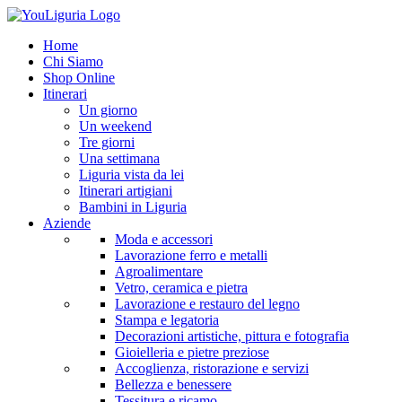
Home
Chi Siamo
Shop Online
Itinerari
Un giorno
Un weekend
Tre giorni
Una settimana
Liguria vista da lei
Itinerari artigiani
Bambini in Liguria
Aziende
Moda e accessori
Lavorazione ferro e metalli
Agroalimentare
Vetro, ceramica e pietra
Lavorazione e restauro del legno
Stampa e legatoria
Decorazioni artistiche, pittura e fotografia
Gioielleria e pietre preziose
Accoglienza, ristorazione e servizi
Bellezza e benessere
Tessitura e ricamo