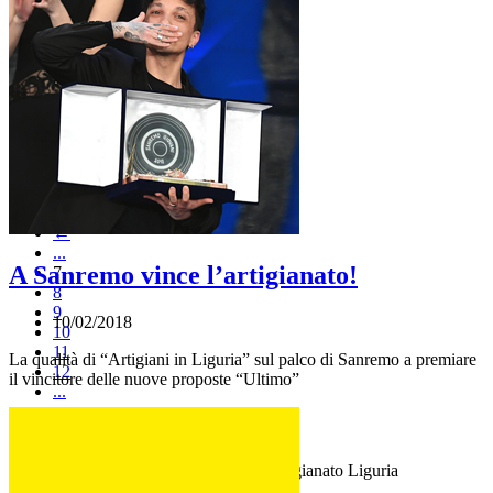
←
...
A Sanremo vince l’artigianato!
7
8
9
10/02/2018
10
11
La qualità di “Artigiani in Liguria” sul palco di Sanremo a premiare
12
il vincitore delle nuove proposte “Ultimo”
...
→
Itinerari Artigiani è realizzato da Confartigianato Liguria
Via Assarotti, 7/9 16122 Genova - Italy