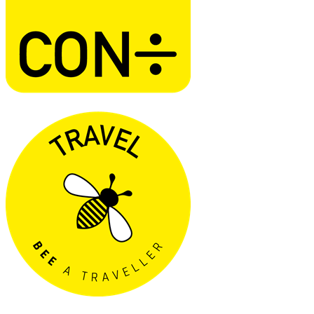
P.iva 01738960994
© Confartigianato Liguria 2021