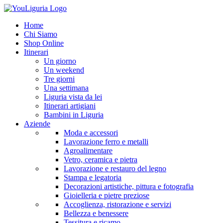
Home
Chi Siamo
Shop Online
Itinerari
Un giorno
Un weekend
Tre giorni
Una settimana
Liguria vista da lei
Itinerari artigiani
Bambini in Liguria
Aziende
Moda e accessori
Lavorazione ferro e metalli
Agroalimentare
Vetro, ceramica e pietra
Lavorazione e restauro del legno
Stampa e legatoria
Decorazioni artistiche, pittura e fotografia
Gioielleria e pietre preziose
Accoglienza, ristorazione e servizi
Bellezza e benessere
Tessitura e ricamo