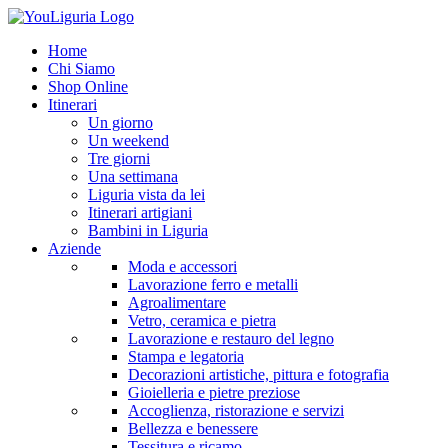
Home
Chi Siamo
Shop Online
Itinerari
Un giorno
Un weekend
Tre giorni
Una settimana
Liguria vista da lei
Itinerari artigiani
Bambini in Liguria
Aziende
Moda e accessori
Lavorazione ferro e metalli
Agroalimentare
Vetro, ceramica e pietra
Lavorazione e restauro del legno
Stampa e legatoria
Decorazioni artistiche, pittura e fotografia
Gioielleria e pietre preziose
Accoglienza, ristorazione e servizi
Bellezza e benessere
Tessitura e ricamo