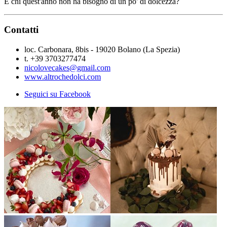
E chi quest'anno non ha bisogno di un po' di dolcezza?
Contatti
loc. Carbonara, 8bis - 19020 Bolano (La Spezia)
t. +39 3703277474
nicolovecakes@gmail.com
www.altrochedolci.com
Seguici su Facebook