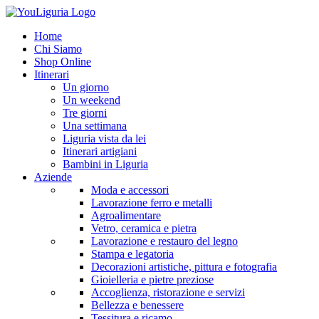
Home
Chi Siamo
Shop Online
Itinerari
Un giorno
Un weekend
Tre giorni
Una settimana
Liguria vista da lei
Itinerari artigiani
Bambini in Liguria
Aziende
Moda e accessori
Lavorazione ferro e metalli
Agroalimentare
Vetro, ceramica e pietra
Lavorazione e restauro del legno
Stampa e legatoria
Decorazioni artistiche, pittura e fotografia
Gioielleria e pietre preziose
Accoglienza, ristorazione e servizi
Bellezza e benessere
Tessitura e ricamo