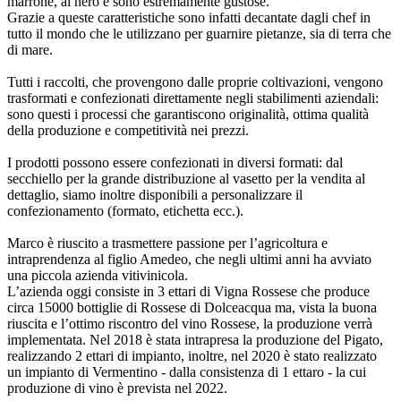
marrone, al nero e sono estremamente gustose.
Grazie a queste caratteristiche sono infatti decantate dagli chef in
tutto il mondo che le utilizzano per guarnire pietanze, sia di terra che
di mare.
Tutti i raccolti, che provengono dalle proprie coltivazioni, vengono
trasformati e confezionati direttamente negli stabilimenti aziendali:
sono questi i processi che garantiscono originalità, ottima qualità
della produzione e competitività nei prezzi.
I prodotti possono essere confezionati in diversi formati: dal
secchiello per la grande distribuzione al vasetto per la vendita al
dettaglio, siamo inoltre disponibili a personalizzare il
confezionamento (formato, etichetta ecc.).
Marco è riuscito a trasmettere passione per l’agricoltura e
intraprendenza al figlio Amedeo, che negli ultimi anni ha avviato
una piccola azienda vitivinicola.
L’azienda oggi consiste in 3 ettari di Vigna Rossese che produce
circa 15000 bottiglie di Rossese di Dolceacqua ma, vista la buona
riuscita e l’ottimo riscontro del vino Rossese, la produzione verrà
implementata. Nel 2018 è stata intrapresa la produzione del Pigato,
realizzando 2 ettari di impianto, inoltre, nel 2020 è stato realizzato
un impianto di Vermentino - dalla consistenza di 1 ettaro - la cui
produzione di vino è prevista nel 2022.