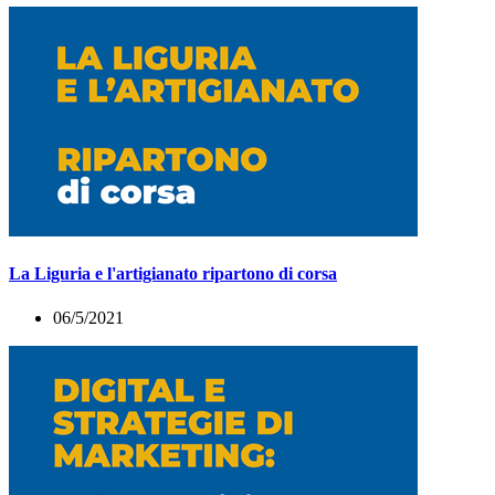
La Liguria e l'artigianato ripartono di corsa
06/5/2021