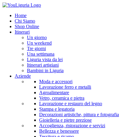
Home
Chi Siamo
Shop Online
Itinerari
Un giorno
Un weekend
Tre giorni
Una settimana
Liguria vista da lei
Itinerari artigiani
Bambini in Liguria
Aziende
Moda e accessori
Lavorazione ferro e metalli
Agroalimentare
Vetro, ceramica e pietra
Lavorazione e restauro del legno
Stampa e legatoria
Decorazioni artistiche, pittura e fotografia
Gioielleria e pietre preziose
Accoglienza, ristorazione e servizi
Bellezza e benessere
Tessitura e ricamo