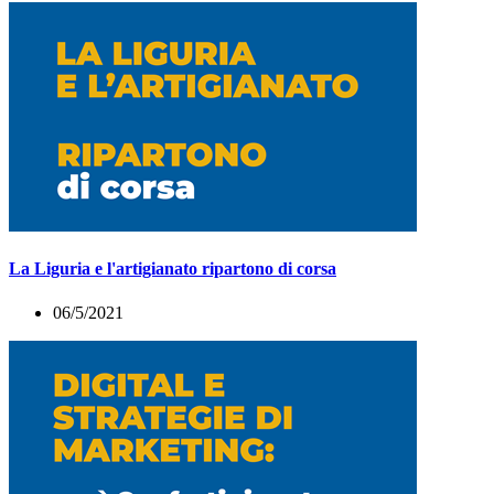
La Liguria e l'artigianato ripartono di corsa
06/5/2021