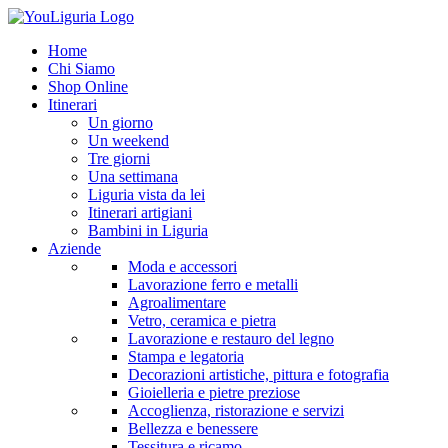
Home
Chi Siamo
Shop Online
Itinerari
Un giorno
Un weekend
Tre giorni
Una settimana
Liguria vista da lei
Itinerari artigiani
Bambini in Liguria
Aziende
Moda e accessori
Lavorazione ferro e metalli
Agroalimentare
Vetro, ceramica e pietra
Lavorazione e restauro del legno
Stampa e legatoria
Decorazioni artistiche, pittura e fotografia
Gioielleria e pietre preziose
Accoglienza, ristorazione e servizi
Bellezza e benessere
Tessitura e ricamo