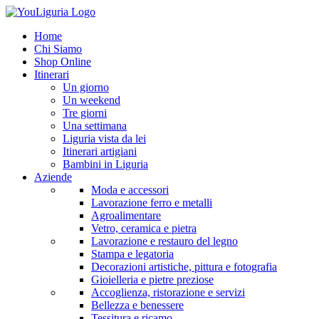
Home
Chi Siamo
Shop Online
Itinerari
Un giorno
Un weekend
Tre giorni
Una settimana
Liguria vista da lei
Itinerari artigiani
Bambini in Liguria
Aziende
Moda e accessori
Lavorazione ferro e metalli
Agroalimentare
Vetro, ceramica e pietra
Lavorazione e restauro del legno
Stampa e legatoria
Decorazioni artistiche, pittura e fotografia
Gioielleria e pietre preziose
Accoglienza, ristorazione e servizi
Bellezza e benessere
Tessitura e ricamo