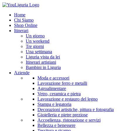
Home
Chi Siamo
Shop Online
Itinerari
Un giorno
Un weekend
Tre giorni
Una settimana
Liguria vista da lei
Itinerari artigiani
Bambini in Liguria
Aziende
Moda e accessori
Lavorazione ferro e metalli
Agroalimentare
Vetro, ceramica e pietra
Lavorazione e restauro del legno
Stampa e legatoria
Decorazioni artistiche, pittura e fotografia
Gioielleria e pietre preziose
Accoglienza, ristorazione e servizi
Bellezza e benessere
Tessitura e ricamo