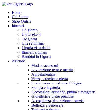
Home
Chi Siamo
Shop Online
Itinerari
Un giorno
Un weekend
Tre giorni
Una settimana
Liguria vista da lei
Itinerari artigiani
Bambini in Liguria
Aziende
Moda e accessori
Lavorazione ferro e metalli
Agroalimentare
Vetro, ceramica e pietra
Lavorazione e restauro del legno
Stampa e legatoria
Decorazioni artistiche, pittura e fotografia
Gioielleria e pietre preziose
Accoglienza, ristorazione e servizi
Bellezza e benessere
Tessitura e ricamo