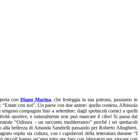
Imperia con
Diano Marina
, che festeggia la sua patrona, passiamo in
 “Estate con noi”. Un paese con due anime: quella costiera, Albissola
i tengono compagnia fino a settembre: dagli spettacoli comici a quelli
 attività sportive, e naturalmente non può mancare il cibo! Si passa dal
 teatrale “Odissea – un racconto mediterraneo” perché i sei spettacoli
nino alla bellezza di Amanda Sandrelli passando per Roberto Alinghieri,
ato ospita sia cultura, con i capolavori della letteratura durante “I
iù piccoli hanno un’area tutta per loro con laboratori per giocare con