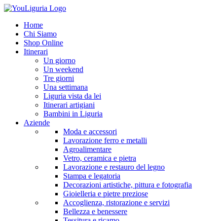
Home
Chi Siamo
Shop Online
Itinerari
Un giorno
Un weekend
Tre giorni
Una settimana
Liguria vista da lei
Itinerari artigiani
Bambini in Liguria
Aziende
Moda e accessori
Lavorazione ferro e metalli
Agroalimentare
Vetro, ceramica e pietra
Lavorazione e restauro del legno
Stampa e legatoria
Decorazioni artistiche, pittura e fotografia
Gioielleria e pietre preziose
Accoglienza, ristorazione e servizi
Bellezza e benessere
Tessitura e ricamo