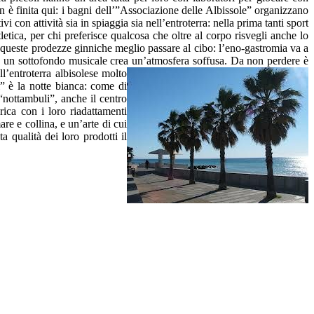
on è finita qui: i bagni dell’”Associazione delle Albissole” organizzano
i con attività sia in spiaggia sia nell’entroterra: nella prima tanti sport
etica, per chi preferisce qualcosa che oltre al corpo risvegli anche lo
o queste prodezze ginniche meglio passare al cibo: l’eno-gastromia va a
ure un sottofondo musicale crea un’atmosfera soffusa. Da non perdere è
l’entroterra albisolese molto
” è la notte bianca: come di
“nottambuli”, anche il centro
ica con i loro riadattamenti
re e collina, e un’arte di cui
a qualità dei loro prodotti il