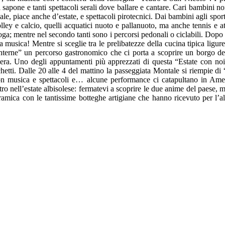
 sapone e tanti spettacoli serali dove ballare e cantare. Cari bambini n
le, piace anche d’estate, e spettacoli pirotecnici. Dai bambini agli sportiv
ey e calcio, quelli acquatici nuoto e pallanuoto, ma anche tennis e atl
yoga; mentre nel secondo tanti sono i percorsi pedonali o ciclabili. Dop
a musica! Mentre si sceglie tra le prelibatezze della cucina tipica lig
nterne” un percorso gastronomico che ci porta a scoprire un borgo del
lera. Uno degli appuntamenti più apprezzati di questa “Estate con noi
hetti. Dalle 20 alle 4 del mattino la passeggiata Montale si riempie di 
con musica e spettacoli e… alcune performance ci catapultano in Amer
o nell’estate albisolese: fermatevi a scoprire le due anime del paese, ma
ramica con le tantissime botteghe artigiane che hanno ricevuto per l’alt