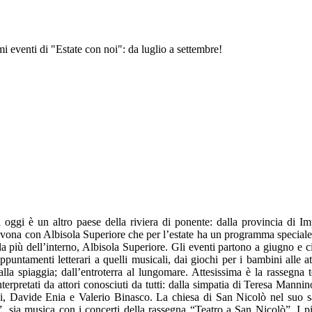
i eventi di "Estate con noi": da luglio a settembre!
i oggi è un altro paese della riviera di ponente: dalla provincia di 
avona con Albisola Superiore che per l’estate ha un programma speciale:
a più dell’interno, Albisola Superiore. Gli eventi partono a giugno e c
 appuntamenti letterari a quelli musicali, dai giochi per i bambini alle
 alla spiaggia; dall’entroterra al lungomare. Attesissima è la rassegna
nterpretati da attori conosciuti da tutti: dalla simpatia di Teresa Man
i, Davide Enia e Valerio Binasco. La chiesa di San Nicolò nel suo sagr
i”, sia musica con i concerti della rassegna “Teatro a San Nicolò”. I p