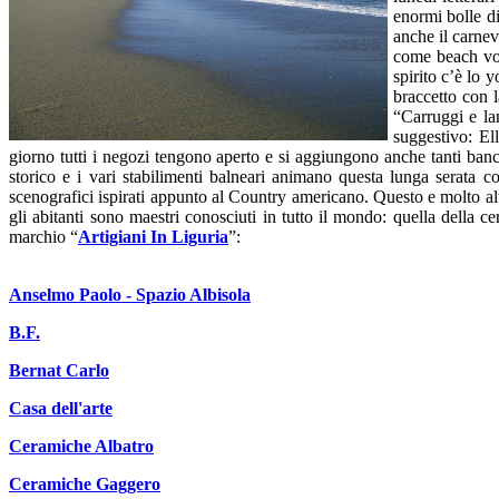
enormi bolle di
anche il carneva
come beach voll
spirito c’è lo 
braccetto con l
“Carruggi e
la
suggestivo: El
giorno tutti i negozi tengono aperto e si aggiungono anche tanti banc
storico e i vari stabilimenti balneari animano questa lunga serata 
scenografici ispirati appunto al Country americano. Questo e molto altr
gli abitanti sono maestri conosciuti in tutto il mondo: quella della ce
marchio “
Artigiani In Liguria
”:
Anselmo Paolo - Spazio Albisola
B.F.
Bernat Carlo
Casa dell'arte
Ceramiche Albatro
Ceramiche Gaggero