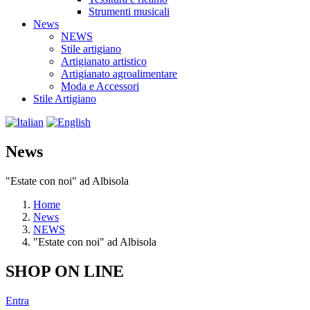
Strumenti musicali
News
NEWS
Stile artigiano
Artigianato artistico
Artigianato agroalimentare
Moda e Accessori
Stile Artigiano
News
"Estate con noi" ad Albisola
Home
News
NEWS
"Estate con noi" ad Albisola
SHOP ON LINE
Entra