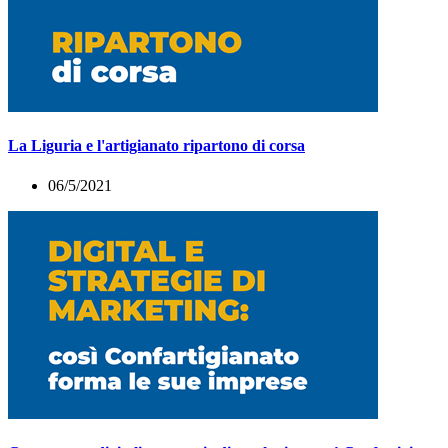
La Liguria e l'artigianato ripartono di corsa
06/5/2021