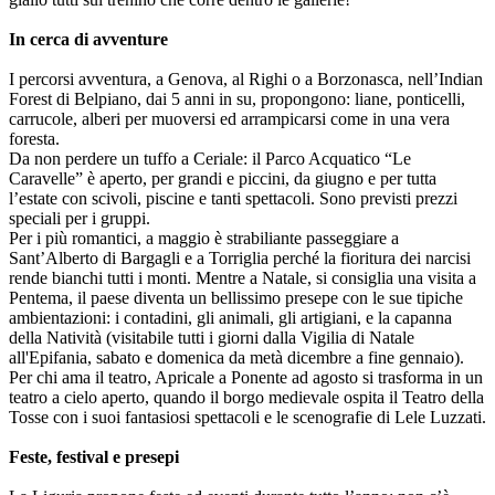
In cerca di avventure
I percorsi avventura, a Genova, al Righi o a Borzonasca, nell’Indian
Forest di Belpiano, dai 5 anni in su, propongono: liane, ponticelli,
carrucole, alberi per muoversi ed arrampicarsi come in una vera
foresta.
Da non perdere un tuffo a Ceriale: il Parco Acquatico “Le
Caravelle” è aperto, per grandi e piccini, da giugno e per tutta
l’estate con scivoli, piscine e tanti spettacoli. Sono previsti prezzi
speciali per i gruppi.
Per i più romantici, a maggio è strabiliante passeggiare a
Sant’Alberto di Bargagli e a Torriglia perché la fioritura dei narcisi
rende bianchi tutti i monti. Mentre a Natale, si consiglia una visita a
Pentema, il paese diventa un bellissimo presepe con le sue tipiche
ambientazioni: i contadini, gli animali, gli artigiani, e la capanna
della Natività (visitabile tutti i giorni dalla Vigilia di Natale
all'Epifania, sabato e domenica da metà dicembre a fine gennaio).
Per chi ama il teatro, Apricale a Ponente ad agosto si trasforma in un
teatro a cielo aperto, quando il borgo medievale ospita il Teatro della
Tosse con i suoi fantasiosi spettacoli e le scenografie di Lele Luzzati.
Feste, festival e presepi