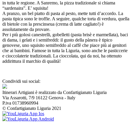
in tutta le regione. A Sanremo, la pizza tradizionale si chiama
“sardenaira”. E’ squisita!
A pranzo, un bel piatto di pasta al pesto, mette tutti d’accordo. La
pasta tipica sono le troffie. A seguire, qualche torta di verdura, quella
di bietole con la prescinseua (crema di latte cagliato!) è
assolutamente da provare.
Per i più golosi canestrelli, gobelletti (pasta brisè e marmellata), baci
di dama, i gelati e i semifreddi: il gusto della pànera è tipico
genovese, uno squisito semifreddo al caffè che piace più ai genitori
che ai bambini. Famose in tutta la Liguria, sono anche le pasticcerie
e cioccolaterie tradizionali. La cioccolata, qui da noi, ha ottenuto
addirittura il marchio di qualità!
Condividi sui social:
Itinerari Artigiani è realizzato da Confartigianato Liguria
Via Assarotti, 7/9 16122 Genova - Italy
P.iva 01738960994
© Confartigianato Liguria 2021