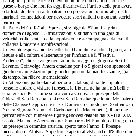
La Liguria propone feste ed eventi durante tutto l’anno: non c’è
paese o borgo che non festeggi il carnevale, l’arrivo della primavera
o la festa dei fiori, i santi patroni con processioni o infiorate, i palii
marinari, competizioni per rievocare sport antichi o momenti storici
particolari.
Il “Palio del Golfo” alla Spezia, si svolge da 87 anni la prima
domenica di agosto. 13 imbarcazioni si sfidano in una gara di
velocità molto sentita dalla popolazione e accompagnata da eventi
collaterali, mostre e manifestazioni.
Un evento espressamente dedicato ai bambini e anche al gioco, alla
lettura e alla cultura e letteratura per l’infanzia è il “Festival
Andersen”, che si svolge ogni anno tra maggio e giugno a Sestri
Levante. Coinvolge l’intera cittadina per 4 o 5 giorni con spettacoli,
giochi e manifestazioni per grandi e piccini: la manifestazione, già
da tempo, ha rilievo internazionale.
Un’attenzione particolare al periodo natalizio, durante il quale si
possono andare a visitare i presepi, la Liguria ne ha tra i più belli e
caratteristici. Per citarne solo alcuni a Genova: il presepe della
Chiesa di San Barnaba in piazza San Barnaba; quello nel Monastero
delle Clarisse Cappuccine in via Domenico Chiodo; nel Santuario di
Nostra Signora Assunta di Carbonara (La Madonnetta), il presepe
permanente con numerose figure genovesi databili dal XVII al XIX
secolo. Ma anche Arenzano, nel Santuario del Bambino di Praga, ha
un presepe in ceramica artistica, aperto tutto l’anno. Il Presepe
meccanico di Albisola Superiore è aperto ai visitatori dall'8 dicembre