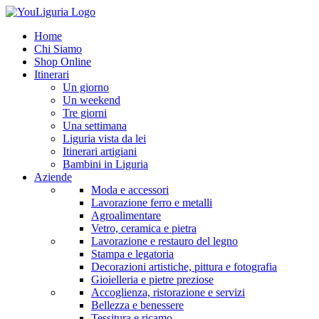
Home
Chi Siamo
Shop Online
Itinerari
Un giorno
Un weekend
Tre giorni
Una settimana
Liguria vista da lei
Itinerari artigiani
Bambini in Liguria
Aziende
Moda e accessori
Lavorazione ferro e metalli
Agroalimentare
Vetro, ceramica e pietra
Lavorazione e restauro del legno
Stampa e legatoria
Decorazioni artistiche, pittura e fotografia
Gioielleria e pietre preziose
Accoglienza, ristorazione e servizi
Bellezza e benessere
Tessitura e ricamo