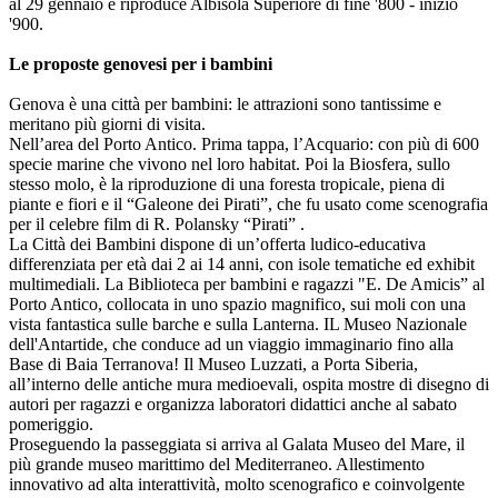
al 29 gennaio e riproduce Albisola Superiore di fine '800 - inizio
'900.
Le proposte genovesi per i bambini
Genova è una città per bambini: le attrazioni sono tantissime e
meritano più giorni di visita.
Nell’area del Porto Antico. Prima tappa, l’Acquario: con più di 600
specie marine che vivono nel loro habitat. Poi la Biosfera, sullo
stesso molo, è la riproduzione di una foresta tropicale, piena di
piante e fiori e il “Galeone dei Pirati”, che fu usato come scenografia
per il celebre film di R. Polansky “Pirati” .
La Città dei Bambini dispone di un’offerta ludico-educativa
differenziata per età dai 2 ai 14 anni, con isole tematiche ed exhibit
multimediali. La Biblioteca per bambini e ragazzi "E. De Amicis” al
Porto Antico, collocata in uno spazio magnifico, sui moli con una
vista fantastica sulle barche e sulla Lanterna. IL Museo Nazionale
dell'Antartide, che conduce ad un viaggio immaginario fino alla
Base di Baia Terranova! Il Museo Luzzati, a Porta Siberia,
all’interno delle antiche mura medioevali, ospita mostre di disegno di
autori per ragazzi e organizza laboratori didattici anche al sabato
pomeriggio.
Proseguendo la passeggiata si arriva al Galata Museo del Mare, il
più grande museo marittimo del Mediterraneo. Allestimento
innovativo ad alta interattività, molto scenografico e coinvolgente