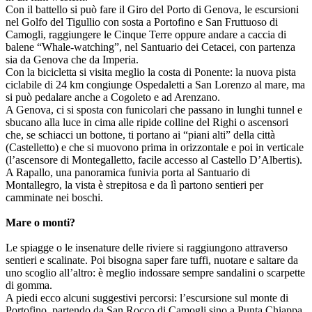
Con il battello si può fare il Giro del Porto di Genova, le escursioni
nel Golfo del Tigullio con sosta a Portofino e San Fruttuoso di
Camogli, raggiungere le Cinque Terre oppure andare a caccia di
balene “Whale-watching”, nel Santuario dei Cetacei, con partenza
sia da Genova che da Imperia.
Con la bicicletta si visita meglio la costa di Ponente: la nuova pista
ciclabile di 24 km congiunge Ospedaletti a San Lorenzo al mare, ma
si può pedalare anche a Cogoleto e ad Arenzano.
A Genova, ci si sposta con funicolari che passano in lunghi tunnel e
sbucano alla luce in cima alle ripide colline del Righi o ascensori
che, se schiacci un bottone, ti portano ai “piani alti” della città
(Castelletto) e che si muovono prima in orizzontale e poi in verticale
(l’ascensore di Montegalletto, facile accesso al Castello D’Albertis).
A Rapallo, una panoramica funivia porta al Santuario di
Montallegro, la vista è strepitosa e da lì partono sentieri per
camminate nei boschi.
Mare o monti?
Le spiagge o le insenature delle riviere si raggiungono attraverso
sentieri e scalinate. Poi bisogna saper fare tuffi, nuotare e saltare da
uno scoglio all’altro: è meglio indossare sempre sandalini o scarpette
di gomma.
A piedi ecco alcuni suggestivi percorsi: l’escursione sul monte di
Portofino, partendo da San Rocco di Camogli sino a Punta Chiappa,