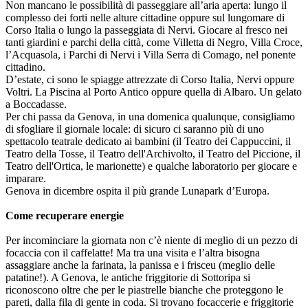
Non mancano le possibilità di passeggiare all’aria aperta: lungo il
complesso dei forti nelle alture cittadine oppure sul lungomare di
Corso Italia o lungo la passeggiata di Nervi. Giocare al fresco nei
tanti giardini e parchi della città, come Villetta di Negro, Villa Croce,
l’Acquasola, i Parchi di Nervi i Villa Serra di Comago, nel ponente
cittadino.
D’estate, ci sono le spiagge attrezzate di Corso Italia, Nervi oppure
Voltri. La Piscina al Porto Antico oppure quella di Albaro. Un gelato
a Boccadasse.
Per chi passa da Genova, in una domenica qualunque, consigliamo
di sfogliare il giornale locale: di sicuro ci saranno più di uno
spettacolo teatrale dedicato ai bambini (il Teatro dei Cappuccini, il
Teatro della Tosse, il Teatro dell'Archivolto, il Teatro del Piccione, il
Teatro dell'Ortica, le marionette) e qualche laboratorio per giocare e
imparare.
Genova in dicembre ospita il più grande Lunapark d’Europa.
Come recuperare energie
Per incominciare la giornata non c’è niente di meglio di un pezzo di
focaccia con il caffelatte! Ma tra una visita e l’altra bisogna
assaggiare anche la farinata, la panissa e i frisceu (meglio delle
patatine!). A Genova, le antiche friggitorie di Sottoripa si
riconoscono oltre che per le piastrelle bianche che proteggono le
pareti, dalla fila di gente in coda. Si trovano focaccerie e friggitorie