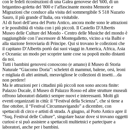
con le fedeli ricostruzioni di una Galea genovese del '600, di un
brigantino-goletta del '800 e l’affascinante mostra Memorie e
Migrazioni che conduce alla visita del sommergibile S 518 Nazario
Sauro, il più grande d’Italia, ora visitabile.
Al di fuori dell’area del Porto Antico, ancora molte sono le attrazioni
e le possibilità di visita con i più piccoli. Il Castello D'Albertis
Museo delle Culture del Mondo - Centro delle Musiche del mondo è
raggiungibile con l’ascensore di Montegalletto, vicino a via Balbi e
alla stazione ferroviaria di Principe. Qui si trovano le collezioni che
il capitano D'Albertis portò dai suoi viaggi in America, Africa, Asia
e Oceania: un modo per scoprire tante cose su popoli molto distanti
da noi.
Tutti i bambini genovesi conoscono (e amano) il Museo di Storia
Naturale “Giacomo Doria”: scheletri di mammut, balene, orsi, leoni
e migliaia di altri animali, meravigliose le collezioni di insetti…da
non perdere!
Ma le attrazioni per i cittadini più piccoli non sono ancora finite:
Palazzo Ducale, il Museo di Palazzo Rosso ed altre strutture museali
offrono laboratori didattici sempre nuovi e interessanti. Molti gli
eventi organizzati in città: il “Festival della Scienza”, che si tiene a
fine ottobre, il “Festival Circumnavigando” a dicembre, con
spettacoli di circo e artisti di strada. A giugno, al Porto Antico apre il
“Suq, Festival delle Culture”, singolare bazar dove si trovano oggetti
curiosi e si può assistere a spettacoli multietnici e partecipare a
laboratori, anche per i bambini.