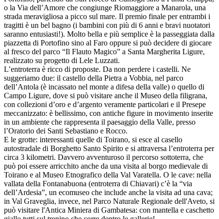
o la Via dell’Amore che congiunge Riomaggiore a Manarola, una
strada meravigliosa a picco sul mare. Il premio finale per entrambi i
tragitti è un bel bagno (i bambini con più di 6 anni e bravi nuotatori
saranno entusiasti!). Molto bella e più semplice è la passeggiata dalla
piazzetta di Portofino sino al Faro oppure si può decidere di giocare
al fresco del parco “Il Flauto Magico” a Santa Margherita Ligure,
realizzato su progetto di Lele Luzzati.
L’entroterra è ricco di proposte. Da non perdere i castelli. Ne
suggeriamo due: il castello della Pietra a Vobbia, nel parco
dell’Antola (è incassato nel monte a difesa della valle) o quello di
Campo Ligure, dove si può visitare anche il Museo della filigrana,
con collezioni d’oro e d’argento veramente particolari e il Presepe
meccanizzato: è bellissimo, con antiche figure in movimento inserite
in un ambiente che rappresenta il paesaggio della Valle, presso
l’Oratorio dei Santi Sebastiano e Rocco.
E le grotte: interessanti quelle di Toirano, si esce al casello
autostradale di Borghetto Santo Spirito e si attraversa l’entroterra per
circa 3 kilometri. Davvero avventuroso il percorso sottoterra, che
può poi essere arricchito anche da una visita al borgo medievale di
Toirano e al Museo Etnografico della Val Varatella. O le cave: nella
vallata della Fontanabuona (entroterra di Chiavari) c’è la “via
dell’Ardesia”, un ecomuseo che include anche la visita ad una cava;
in Val Graveglia, invece, nel Parco Naturale Regionale dell'Aveto, si
può visitare l'Antica Miniera di Gambatesa: con mantella e caschetto
giallo tutti sul trenino che corre dentro le gallerie!