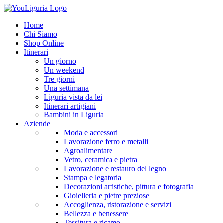
Home
Chi Siamo
Shop Online
Itinerari
Un giorno
Un weekend
Tre giorni
Una settimana
Liguria vista da lei
Itinerari artigiani
Bambini in Liguria
Aziende
Moda e accessori
Lavorazione ferro e metalli
Agroalimentare
Vetro, ceramica e pietra
Lavorazione e restauro del legno
Stampa e legatoria
Decorazioni artistiche, pittura e fotografia
Gioielleria e pietre preziose
Accoglienza, ristorazione e servizi
Bellezza e benessere
Tessitura e ricamo