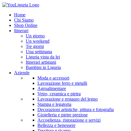
Home
Chi Siamo
Shop Online
Itinerari
Un giorno
Un weekend
Tre giorni
Una settimana
Liguria vista da lei
Itinerari artigiani
Bambini in Liguria
Aziende
Moda e accessori
Lavorazione ferro e metalli
Agroalimentare
Vetro, ceramica e pietra
Lavorazione e restauro del legno
Stampa e legatoria
Decorazioni artistiche, pittura e fotografia
Gioielleria e pietre preziose
Accoglienza, ristorazione e servizi
Bellezza e benessere
Tessitura e ricamo